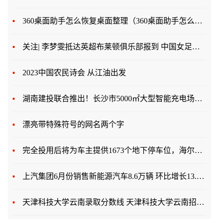
360桌面助手怎么恢复桌面整理（360桌面助手怎么恢复）
关注| 李梦雯抵达英超布莱顿俱乐部报到 中国女足下月9日苏州集结备战亚运会
2023中国农民诗会 从江油出发
湖南建投联合推出！长沙市5000㎡大型智能充电场站正式投入运营
漂亮带特殊符号的网名两个字
完全投用后将为车主提供1673个地下停车位，海尔路-银川路立交工程不断“展翼”
上汽集团6月份销售新能源汽车8.6万辆 环比增长13.1%
天津科技大学云南录取分数线 天津科技大学云南招生人数多少