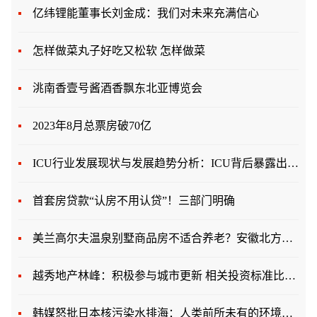
亿纬锂能董事长刘金成：我们对未来充满信心
怎样做菜丸子好吃又松软 怎样做菜
洮南香壹号酱酒香飘东北亚博览会
2023年8月总票房破70亿
ICU行业发展现状与发展趋势分析：ICU背后暴露出一个巨大的医疗市场
首套房贷款“认房不用认贷”！三部门明确
美兰高尔夫温泉别墅商品房不适合养老？安徽北方人戳破谎言！
越秀地产林峰：积极参与城市更新 相关投资标准比公开市场更高
韩媒怒批日本核污染水排海：人类前所未有的环境灾难 历史将记住8月24日