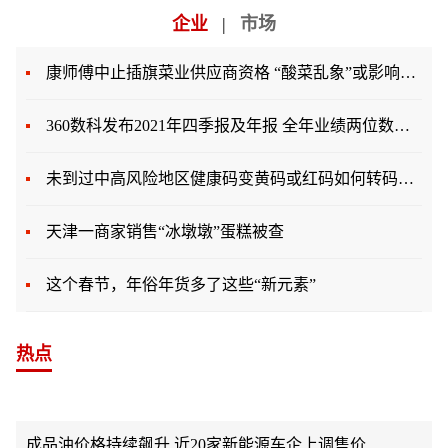
企业
|
市场
康师傅中止插旗菜业供应商资格 “酸菜乱象”或影响方便面销量
360数科发布2021年四季报及年报 全年业绩两位数高增长
未到过中高风险地区健康码变黄码或红码如何转码？广西百
天津一商家销售“冰墩墩”蛋糕被查
这个春节，年俗年货多了这些“新元素”
热点
成品油价格持续飙升 近20家新能源车企上调售价