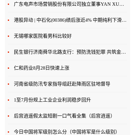
广东电声市场营销股份有限公司独立董事YAN XUAN辞职
港股异动 | 中石化(00386)绩后涨近4% 中期纯利下滑逾20% 拟分红174亿并回购股份
无锡哪家医院看男科比较好
民生银行济南舜华北路支行：预防洗钱犯罪 共筑金融安全
仁和药业8月28日快速上涨
河南省级防汛专家指导组赶赴降雨区驻地督导
1至7月份规上工业企业利润稳步回升
后宫逍遥假太监短剧一口气看全集（后宫逍遥）
今日中国将军级别怎么分（中国将军是什么级别）