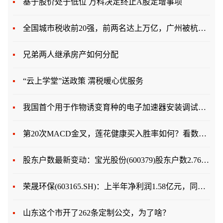
基于股价处于低位 万科决定终止A股定增事项
全国城市税收前20强，前两名达上万亿，广州被杭州反超
兄弟两人继承房产如何分配
“云上学堂”送政策 渭税暖心优服务
我国首个用于作物诱变育种的电子加速器安装调试完成
第20次MACD金叉，莲花健康买入胜率如何？看数据说
股东户数最新变动：宝光股份(600379)股东户数2.76万户，较上期增加2.93%
荣晟环保(603165.SH)：上半年净利润1.58亿元，同比增长47.03%
山东这个市开了262条定制公交，为了啥？