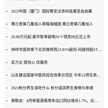
2023中国（厦门）国际警安法务科技展览会启幕
弗兰奇第几集加入草帽海贼团 弗兰奇第几集加入
20.88万元起 豪华智享超电SUV领克08正式上市
钟祥市国资拿下北京维梓西23.81%股份 间接持股ST曙光
走万企 提信心 优服务
山东建设国家中医药综合改革示范区 今年22项任务全部超过序时进度
2023秋分养生该吃什么 秋分滋润养生食物与食谱
乘联会：8月新能源乘用车出口同比增长1.7%，比亚迪汽车在东南亚逐步领军