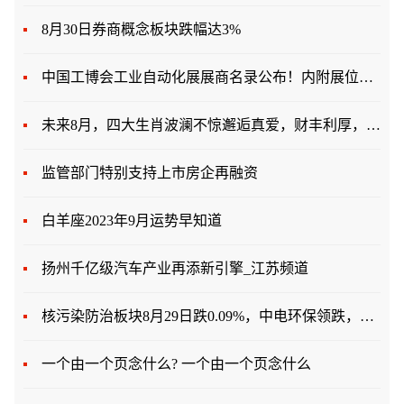
8月30日券商概念板块跌幅达3%
中国工博会工业自动化展展商名录公布！内附展位图、论坛......
未来8月，四大生肖波澜不惊邂逅真爱，财丰利厚，行大运赚大钱
监管部门特别支持上市房企再融资
白羊座2023年9月运势早知道
扬州千亿级汽车产业再添新引擎_江苏频道
核污染防治板块8月29日跌0.09%，中电环保领跌，主力资金净流出6.24亿元
一个由一个页念什么? 一个由一个页念什么