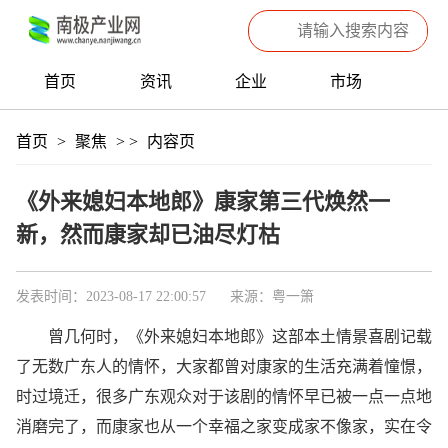
首页
资讯
企业
市场
热点
信息
产品
聚焦
首页
>
聚焦
>
>
内容页
数据
专题
滚动
《外来媳妇本地郎》康家第三代焕然一
新，然而康家却已油尽灯枯
发表时间：2023-08-17 22:00:57
来源：粤一箫
曾几何时，《外来媳妇本地郎》这部本土情景喜剧记载
了无数广东人的情怀，大家都曾对康家的生活充满着憧憬，
时过境迁，很多广东观众对于该剧的情怀早已被一点一点地
消磨完了，而康家也从一个幸福之家变成家不像家，实在令