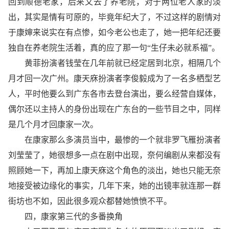
回到顺德老家，后来又去了养老院，对于两位老人家的淡
出，其实是情有可原的，毕竟年纪大了，不过这样的剧情对
于康婶来说实在有点惨，如今老公也走了，她一把年纪还要
独自在养老院生活着，真的应了那一句“生仔未必就系福”。
黄菲扮演者钱莹在几年前就已经定居到北京，相隔几个
月才回一次广州。康天庥扮演者李俊毅成为了一名多栖型艺
人，平时他要么到广东各市去登台演出，要么经营自媒体，
偶尔还以主持人的身份出现在广东台的一些节目之中，同样
是几个月才回康家一次。
在康家那么多演员当中，最惨的一个就非罗飞雁扮演者
刘莹莹了，她很想多一点在剧中出现，奈何编剧从来都没有
照顾她一下，再加上康天庥这个角色的淡出，她也只能无奈
地接受被边缘化的事实，几年下来，她的出镜率就连那一群
街坊也不如，因此很多观众都替她愤愤不平。
四，康家第三代的多番换角