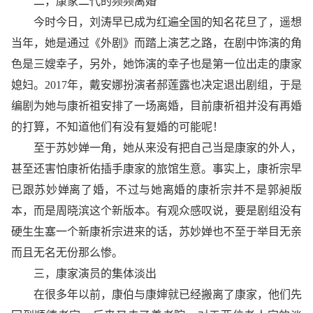
二，康家二代的频频离婚
今时今日，刘涛早已成为红遍全国的知名花旦了，遥想
当年，她是通过《外剧》而踏上演艺之路，在剧中饰演的角
色是三嫂幸子，另外，她饰演的幸子也是第一位出走的康家
媳妇。2017年，戴安娜扮演者郝莲露也决定退出剧组，于是
编剧为她与康祈祖安排了一场离婚，目前康祈祖并没有再婚
的打算，不知道他们有没有复婚的可能呢！
至于苏妙婵一角，她从来没有把自己当是康家的外人，
甚至还害怕康祈佑插手康家的旅馆生意。事实上，康祈宗早
已跟苏妙婵离了婚，不过与她离婚的康祈宗并不是郭昶版
本，而是周晓滨这个新版本。有观众感叹说，要是剧组没有
硬生生塞一个新康祈宗进来的话，苏妙婵也不至于举目无亲
而且无名无份那么惨。
三，康家演员的集体淡出
在很多年以前，康伯与康婶就已经搬离了康家，他们先