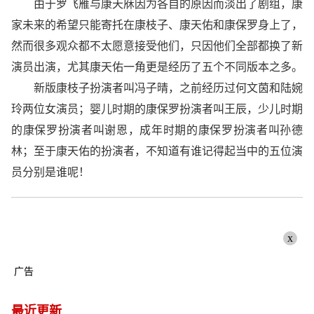
由于罗飞雁与康天庥因为各自的原因而淡出了剧组，康
家未来的希望只能寄托在康枝子、康天佑和康保罗身上了，
然而很多观众都不太愿意接受他们，只因他们全部都换了新
演员出演，尤其康天佑一角更是经历了五个不同版本之多。
新版康枝子扮演者叫冯子晴，之前经历过何文茵和陆婉
玲两位女演员；婴儿时期的康保罗扮演者叫王辰，少儿时期
的康保罗扮演者叫谢恩，成年时期的康保罗扮演者叫孙德
林；至于康天佑的扮演者，不知道有谁记得起当中的五位演
员分别是谁呢！
x
广告
最近更新