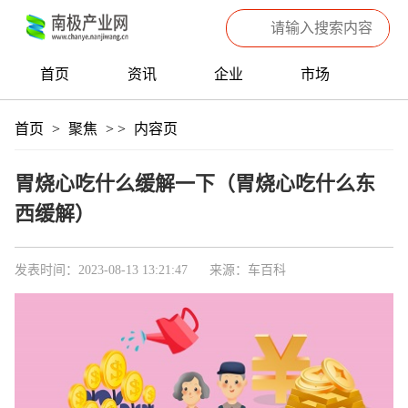
首页
资讯
企业
市场
热点
信息
产品
聚焦
首页
>
聚焦
>
>
内容页
数据
专题
滚动
胃烧心吃什么缓解一下（胃烧心吃什么东
西缓解）
发表时间：2023-08-13 13:21:47
来源：车百科