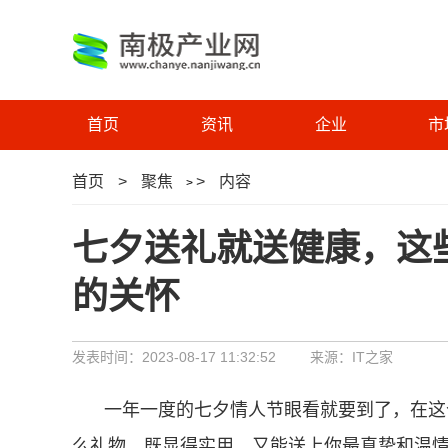
首页
资讯
企业
市
首页
>
聚焦
>
内容
>
七夕送礼就送健康，这些
的关怀
发表时间：2023-08-17 11:32:52
来源：IT之家
一年一度的七夕情人节眼看就要到了，在这个
么礼物，既显得实用，又能送上你最真挚和温