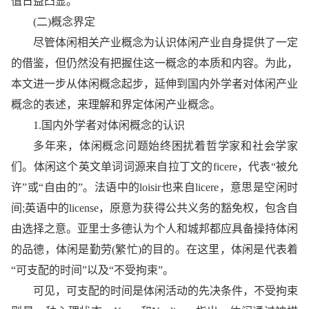
值日益凸显。
(二)概念界定
尽管体闲相关产业概念为认识体闲产业自身提供了一定
的借鉴，但仍然没有把握住这一概念的本质和内容。为此，
本文进一步从体闲概念起步，延伸到国内外学者对体闲产业
概念的表述，来理解和界定体闲产业概念。
1.国内外学者对体闲概念的认识
多年来，体闲概念问题始终困扰着哲学家和社会学家
们。体闲这个英文单词词源来自拉丁文的ficere，代表“被允
许”或“自由的”。法语中的loisir也来自licere，意思是空闲时
间;英语中的license，原意为获得公共义务的豁免权，包含自
由选择之意。亚里士多德认为个人和城邦都应具备操持体闲
的品德，体闲是勤劳(繁忙)的目的。在这里，体闲是代表着
“可支配的时间”以及“不受拘束”。
可见，可支配的时间是体闲活动的先决条件，不受拘束