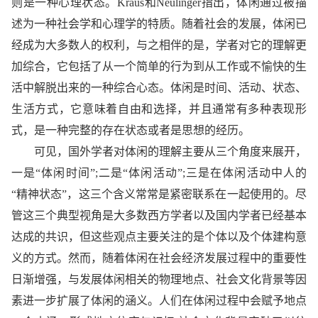
则是一种心理状态。Kraus和Neulinger指出，体闲通过被描
述为一种社会学和心理学的特质。随着社会的发展，体闲已
经成为大多数人的权利，与之相伴的是，学者对它的理解更
加综合，它包括了从一个简单的行为到从工作或不愉快的生
活中解脱出来的一种综合心态。体闲是时间、活动、状态、
生活方式，它意味着自由和选择，并且通常有多种表现形
式，是一种完整的存在状态或者是思想的经历。
可见，国外学者对体闲的理解主要从三个角度来展开，
一是“体闲时间”;二是“体闲活动”;三是在体闲活动中人的
“
精神
状态”，这三个含义常常是紧密联系在一起使用的。尽
管这三个典型视角是大多数西方学者以及国内学者已经基本
达成的共识，但这些观点主要关注的是个体以及个体建构意
义的方式。然而，随着体闲在社会经济发展过程中的重要
性
日渐增强，与发展体闲相关的物理地点、社会文化背景等因
素进一步扩展了体闲的涵义。人们在体闲过程中会赋予地点