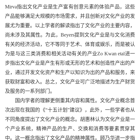
Mirva指出文化产业是生产富有创意元素的体验产品，这些
产品能够满足大规模的市场需求，并且创新对文化产业的发
展尤为重要。以上学者的解读指出了文化产业的主要内容，
尚未涉及其属
性
。为此，Beyers提到文化产业是与文化消费
有关的经济活动，它不等同于艺术、体育或娱乐，而是被认
为是与这三类消费和相关活动有关的产业Zo Kwan etal进一
步指出文化产业是产生有形或无形的艺术和创造
性
产出的产
业，通过开发文化资产和生产以知识为出的产品和服务，来
获取财富和收入。总之，文化产业可广泛地描述为生产财货
及服务的一系列部门。
国内学者的理解更侧重其内容和属
性
。文化产业概念首
次出现在我国的《“十五计划”建议》，此外，一些学者也从
不同角度提出了文化产业的概念。胡惠林认为文化产业是一
个产业系统，
精神
产品的生产、交换和消费等要素贯穿其
中。这一概念指出了文化产品的
精神
属
性
。顾乃华进一步指