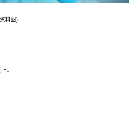
(资料图)
。
制上。