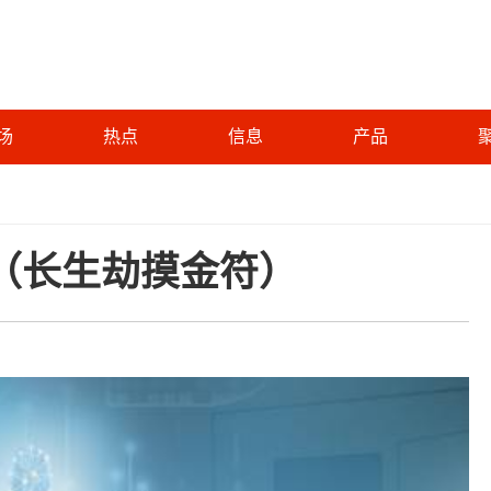
场
热点
信息
产品
（长生劫摸金符）