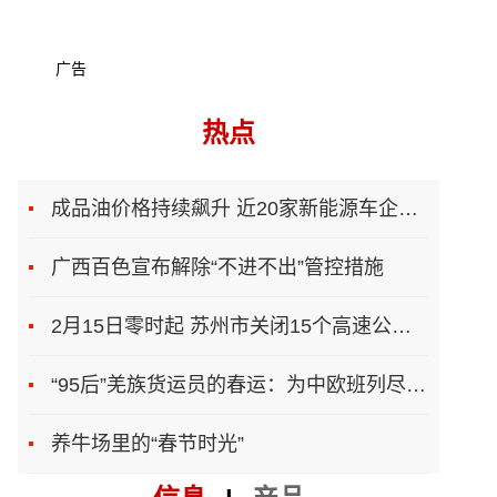
广告
热点
成品油价格持续飙升 近20家新能源车企上调售价
广西百色宣布解除“不进不出”管控措施
2月15日零时起 苏州市关闭15个高速公路入口
“95后”羌族货运员的春运：为中欧班列尽一份力
养牛场里的“春节时光”