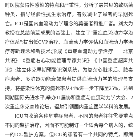
时医院获得性感染的特点和严重性，分析了最常见的致病菌
种类，指导经验性抗生素治疗，有效减少了患者的早期死
亡。ICU是国内血流动力学理念的奠基者和推广者。刘大为
教授在总结前辈成果的基础上，建立了“重症血流动力学治
疗体系”;提出低CVP治疗、血流动力学评估和血流动力学治
疗等新理念和新技术;形成《重症血流动力学治疗——北京
共识》《重症右心功能管理专家共识》《中国重症超声共
识》;建立休克早期预警识别系统，为复杂心脏术后、脓毒
症患者、多脏器功能衰竭患者提供血流动力学的管理与支
持，将感染性休克的病死率从44%进一步下降至25%，达到
同期国际先进水平;举办11届协和重症与血流动力学大会、2
次重症休克高峰论坛，辐射引领国内重症医学学科的发展。
ICU内收治各种危重症患者，不同的患者往往需要重点
不同的监护治疗，因而不可能制订一个适合每个病人的，统
一的ICU监护方案。但ICU的患者有一个共同的特点，即病