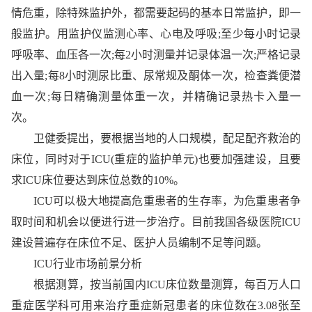
情危重，除特殊监护外，都需要起码的基本日常监护，即一
般监护。用监护仪监测心率、心电及呼吸;至少每小时记录
呼吸率、血压各一次;每2小时测量并记录体温一次;严格记录
出入量;每8小时测尿比重、尿常规及酮体一次，检查粪便潜
血一次;每日精确测量体重一次，并精确记录热卡入量一
次。
卫健委提出，要根据当地的人口规模，配足配齐救治的
床位，同时对于ICU(重症的监护单元)也要加强建设，且要
求ICU床位要达到床位总数的10%。
ICU可以极大地提高危重患者的生存率，为危重患者争
取时间和机会以便进行进一步治疗。目前我国各级医院ICU
建设普遍存在床位不足、医护人员编制不足等问题。
ICU行业市场前景分析
根据测算，按当前国内ICU床位数量测算，每百万人口
重症医学科可用来治疗重症新冠患者的床位数在3.08张至