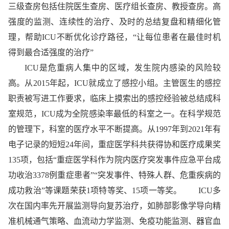
三级查房包括住院医生查房、医疗组长查房、教授查房。高
强度的监测、连续性的治疗、及时的总结复盘和精细化管
理，帮助ICU不断优化诊疗路径，“让每位患者在最佳时机
得到最合适强度的治疗”
ICU是危重病人集中的区域，发生院内感染的风险较
高。从2015年起，ICU就成立了感控小组。主管医生的感控
职责被写进工作要求，临床上摸索出的感控经验被总结成科
室规范，ICU成为全院感染率最低的科室之一。在科学规范
的管理下，科室的医疗水平不断提高。从1997年到2021年有
电子记录的短短24年间，重症医学科共获得协和医疗成果奖
135项，包括“重症医学科作为院内医疗突发事件应急平台成
功收治3378例重症患者”“突发事件、特殊人群、危重疾病的
成功救治”等课题荣获1项特等奖、15项一等奖。 ICU多
次在国内率先开展监测导向复苏治疗，如肺部影像学导向精
准机械通气策略、血流动力学监测、免疫功能监测、器官血