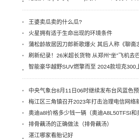
王婆卖瓜卖的什么瓜?
火星拥有适于生命出现的环境条件
刷新纪录！26米超长货物 从郑州“坐”飞机去
智能豪华越野SUV燃擎而至 2024款坦克300
中央气象台8月11日06时继续发布台风蓝色
梅江区三角镇召开2023年打击治理电信网
奥迪a8l价格多少钱一辆（奥迪A8L50TFSI和
排骨藕汤的正确做法（排骨藕汤）
湛江哪家看胎记好