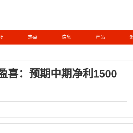
场
热点
信息
产品
K)盈喜：预期中期净利1500