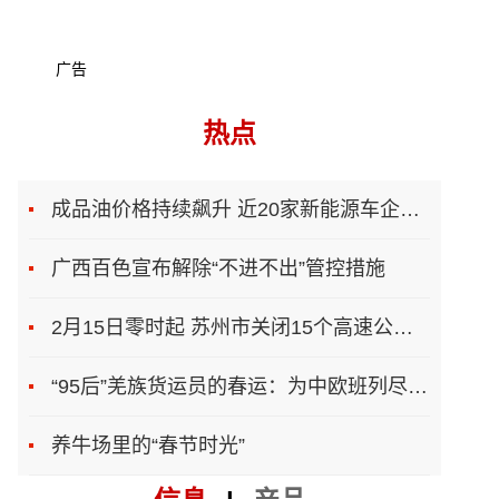
广告
热点
成品油价格持续飙升 近20家新能源车企上调售价
广西百色宣布解除“不进不出”管控措施
2月15日零时起 苏州市关闭15个高速公路入口
“95后”羌族货运员的春运：为中欧班列尽一份力
养牛场里的“春节时光”