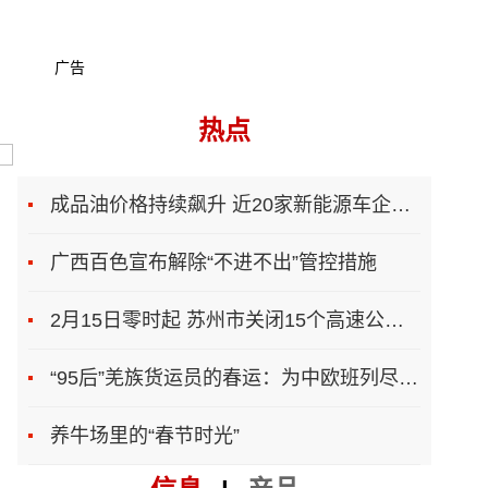
广告
热点
成品油价格持续飙升 近20家新能源车企上调售价
广西百色宣布解除“不进不出”管控措施
2月15日零时起 苏州市关闭15个高速公路入口
“95后”羌族货运员的春运：为中欧班列尽一份力
养牛场里的“春节时光”