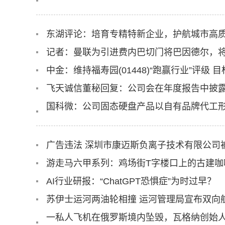
东湖评论：培育专精特新企业，护航城市高
记者：曼联为引进费内巴切门将巴因德尔，将
中金：维持福寿园(01448)“跑赢行业”评级 
飞天诚信董秘回复：公司会在年度报告中披
国科微：公司固态硬盘产品以自有品牌代工
广告违法 深圳市康迈斯负离子技术有限公司被罚
游走马六甲系列：鸡场街T字楼口上的古建咖啡
AI行业研报：“ChatGPT恐惧症”为时过早？
苏伊士运河两油轮相撞 运河管理局宣布双向
一私人飞机在俄罗斯境内坠毁，瓦格纳创始