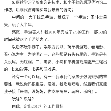
6. 继续学习了叙事咨询技术，和李子勋的后现代咨询工
作坊，后现代咨询确实是我最爱的咨询；
中间的一大干扰是手游，我玩了一个手游：圣斗士星
矢，玩了大半年。
感慨：手游害人！我2016年完成了2/3的工作，那1/3的
时间就被这个手游给害了。
以后不玩手游了，娱乐方式以：玩单机游戏、看电影、
看小说为主。为啥呢？一、这些都是有头有尾的，手游是有
头没尾，无底洞；二、电影、小说和单机游戏是能产生输出
的，比如影评、书评和游戏评。
还有一个可以玩。有一回我跟我们家孩子强调她妈的重
要性，就说你妈很重要，没她，我吃啥喝啥，然后我们家熊
孩子接『是啊，没妈妈，你吃啥喝啥，玩啥，乐啥』。
玩啥？乐啥？
由此，定出2017年的工作目标