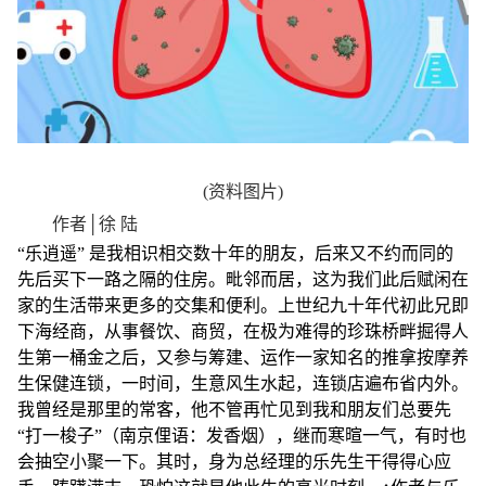
(资料图片)
作者│徐 陆
“乐逍遥” 是我相识相交数十年的朋友，后来又不约而同的
先后买下一路之隔的住房。毗邻而居，这为我们此后赋闲在
家的生活带来更多的交集和便利。上世纪九十年代初此兄即
下海经商，从事餐饮、商贸，在极为难得的珍珠桥畔掘得人
生第一桶金之后，又参与筹建、运作一家知名的推拿按摩养
生保健连锁，一时间，生意风生水起，连锁店遍布省内外。
我曾经是那里的常客，他不管再忙见到我和朋友们总要先
“打一梭子”（南京俚语：发香烟），继而寒暄一气，有时也
会抽空小聚一下。其时，身为总经理的乐先生干得得心应