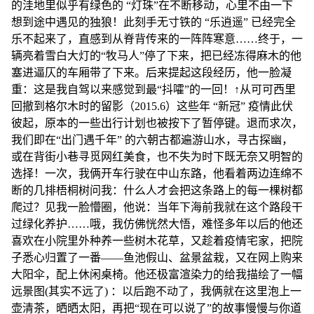
的洼地里似乎有绿色的 “灯珠”在不断移动，心里不由一下
想到途中遇见的独狼！此刻手无寸铁的 “乐逍遥” 已经完全
乐不起来了，直感到从脊背传来的一阵阵寒意……终于，一
辆亮着雪白大灯的“牧马人”停了下来，把已经冻得麻木的他
塞进逼仄的车厢带了下来。后来提起这段经历，他一脸凝
重：这是我自驾以来感觉到最“抖嚯”的一回！↑从可可西里
回撤到格尔木时的留影（2015.6）这些年 “新冠” 疫情此伏
彼起，原本的一些出行计划也被按下了暂停键。退而求次，
我们即在“出门遇千年” 的六朝古都遍游山水，寻古探幽，
或在背街小巷寻觅网红美食，也不失为时下既无奈又明智的
选择！一次，我俩开车行驶在中山东路，他看着两边连绵不
断的几排梧桐树问我：什么人才会把这条路上的每一棵树都
爬过？见我一脸懵圈，他说：当年下海前我就在这个路段干
过绿化养护……哦，我仿佛恍然大悟，难怪多年以后的他还
喜欢在小院里外种养一些树木花草，又趁着疫情宅家，把院
子悉心归置了一番——鱼池假山、盆景盆栽，又在网上购来
大阳伞，配上休闲桌椅。他还极富渲染力的给我描绘了一幅
远景图(其实不远了) ：以后跑不动了，我俩就在这里泡上一
壶清茶，晒晒太阳，再把“现在可以说了”的故事慢慢与你道