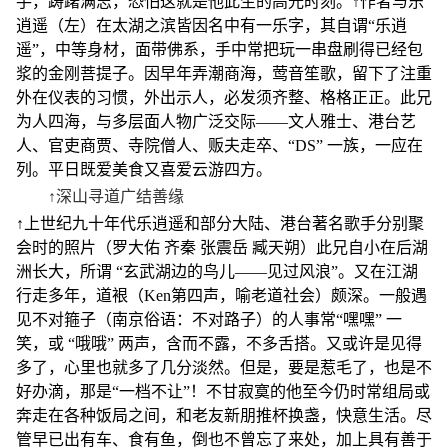
手，踌躇满志，恐怕这就是他此生的高光时刻。↑作者与乐
逍遥（左）在太湖之滨皆因名中有一乐字，其自谓“乐逍
遥”，中等身材，面带佛系，手中常把玩一串盘刷得已经包
浆的金刚菩提子。因早年弄潮商海，莺音笙歌，留下了注重
外在仪表的习惯，外出示人，必发须齐整、格格正正。此兄
为人四海，与多层面人物广泛交际——文人雅士、港台艺
人、官吏商贾、寺院僧人、贩夫走卒、“DS” 一族，一应在
列。平日既爱美食又喜爱云游四方。
↑深山寻道广结善缘
↑上世纪九十年代乐逍遥和部分大陆、港台著名歌手分别聚
会时的照片（罗大佑 齐秦 张震岳 臧天朔）此兄自小在后湖
洲长大，所谓 “玄武湖边的鸟儿——见过风浪”。又在江湖
行走多年，道裉（Ken第四声，喻老道社会）颇深。一般遇
见不对箍子（南京俗语：不对路子）的人事常“嘿嘿” 一
笑，或 “哦哦” 两声，含而不露，不多舌搭。又或许是见得
多了，心里也就多了几分淡然。但是，要是惹毛了，也是不
好办滴，那是“一档不让”！不甘寂寞的他至今仍时常组局或
奔走在各种饭局之间，和老友新朋推杯换盏，快意生活。尽
管早已出有车、食有鱼，倒也不曾忘了来处，加上具有善于