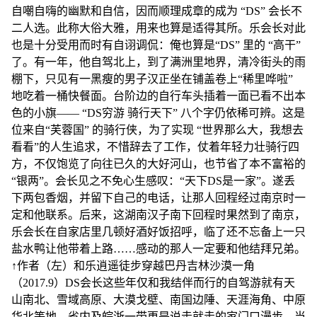
自嘲自嗨的幽默和自信，因而顺理成章的成为 “DS” 会长不
二人选。此称大俗大雅，用来也算是适得其所。乐会长对此
也是十分受用而时有自诩调侃：俺也算是“DS” 里的 “高干”
了。有一年，他自驾北上，到了满洲里地界，清冷街头的雨
棚下，只见有一黑瘦的男子汉正坐在铺盖卷上“稀里哗啦”
地吃着一桶快餐面。台阶边的自行车头插着一面已看不出本
色的小旗—— “DS穷游 骑行天下” 八个字仍依稀可辨。这是
位来自“芙蓉国” 的骑行侠，为了实现 “世界那么大，我想去
看看”的人生追求，不惜辞去了工作，仗着年轻力壮骑行四
方，不仅饱览了向往已久的大好河山，也节省了本不富裕的
“银两”。会长见之不免心生感叹：“天下DS是一家”。遂丢
下两包香烟，并留下自己的电话，让那人回程经过南京时一
定和他联系。后来，这湖南汉子南下回程时果然到了南京，
乐会长在自家店里几顿好酒好饭招呼，临了还不忘备上一只
盐水鸭让他带着上路……感动的那人一定要和他结拜兄弟。
↑作者（左）和乐逍遥徒步穿越巴丹吉林沙漠一角
（2017.9）DS会长这些年仅和我结伴而行的自驾游就有天
山南北、雪域高原、大漠戈壁、南国边陲、天涯海角、中原
华北等地，省内及皖浙一带更是说走就走的家门口漫步。当