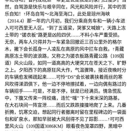
然，自驾游是快乐与艰辛同在，风光和风险并行，其中的苦
乐自知！↑环岛自驾～北海至海口，此处是琼州海峡
（2014.4）那一年的六月初，我们分乘商务车和一辆小车进
入可可西里无人区。“到了五道梁，哭爹又喊娘”，天路上冻
土带的 “搓衣板”路更是凶险四伏……不料小车严重受损。
无奈，两车人只得并为一车紧急回撤近三百公里外的格尔
木，撇下会长孤身一人凌乱在高原的风中拦车自救。↑青藏
高原冻土带的波浪路，又称之为搓衣板路青藏公路（109国
道）风火山段，如同一道高高的大埂突兀在苍天之下、旷野
之上。夕阳西下的高原狂风大作，气温骤降，接近夜晚时分
的车辆愈发稀疏起来……可怜“DS”会长被裹挟着雨丝的寒
风吹得涕泗俱下，他一边不停地擦拭着，一边向偶有路过的
车辆招手——可是，不是不停，就是已经满员。情急慌乱
中，下腹又传来一阵绞痛，连忙“嗤” 下十来米深的路基，
在大石块间一阵宣泄……而后又跌跌撞撞地爬了上来。几番
折腾，饥寒交迫，想起同行者撤离时留在里程碑边的一袋面
包和矿泉水，那知早就被大风刮得不见了踪影……↑可可西
里风火山（109国道3086KM）眼看夜色笼罩四野，黑暗中