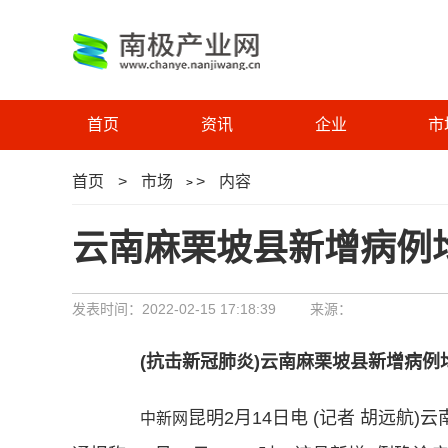
首页
资讯
企业
市
首页
>
市场
>
内容
>
云南麻栗坡县新增病例
发表时间：2022-02-15 17:18:39
来源：
(抗击新冠肺炎)云南麻栗坡县新增病例
昆明2月14日电 (记者 胡远航
中新网