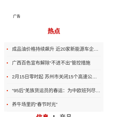
广告
热点
成品油价格持续飙升 近20家新能源车企上调售价
广西百色宣布解除“不进不出”管控措施
2月15日零时起 苏州市关闭15个高速公路入口
“95后”羌族货运员的春运：为中欧班列尽一份力
养牛场里的“春节时光”