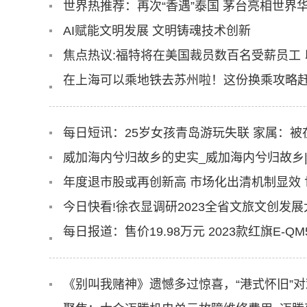
世界热推荐：再次“香遇”泰国 茅台亮相世界
AI赋能文明发展 文明铸魂技术创新
焦点热议:福特将在美国裁员数百名受薪员工
在上海可以乘地铁去苏州啦！这份换乘攻略赶
每日短讯：25岁女孩青岛游玩失联 家属：被
威加海内兮归故乡的史实_威加海内兮归故乡
年度退市股或再创新高 市场化出清机制显效
今日快看!徐衣显调研2023全省文旅文创发
每日报道：售价19.98万元 2023款红旗E-QM5
《别叫我赌神》遗憾多过惊喜，“港式怀旧”