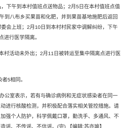
品，下午到本村值班点送物品；2月5日在本村值班点值
日中午到八布乡买果苗和化肥，并到果苗基地施肥后返回
村委会上班；2月10日到本村村民家中调解纠纷，下午
离点进行医学隔离。
本村活动未外出；2月11日被转运至集中隔离点进行医
者5相同。
公室表示，若有与确诊病例和无症状感染者在同一
主动进行核酸检测，并积极配合落实相关管控措施。请
，加强个人防护，科学佩戴口罩，勤洗手、多通风、不
造谣、不传谣、不信谣。(完)
【编辑:苏亦瑜】