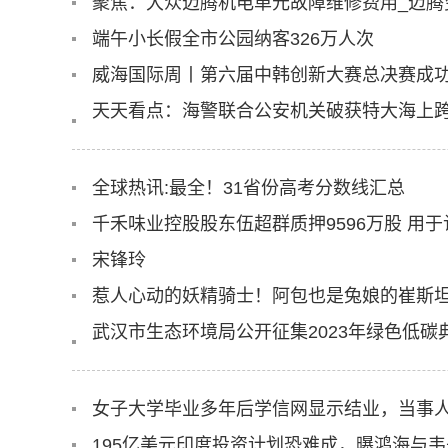
聚焦：大众迈腾机电单元故障维修费用_迈腾
端午小长假全市公园纳客326万人次
威海国际周丨第六届中韩创新大赛总决赛成
天天看点：海警联合公安机关破获特大海上跨
全球热讯:最全！31省份高考分数线汇总
千禾味业控股股东伍超群质押9596万股 用
宋锋玲
惹人心动的妖精骑士！阿包也是兔娘的崔斯坦c
武汉市生态环境局公开征集2023年绿色低碳
女子大学毕业多年后学信网显示结业，当事人