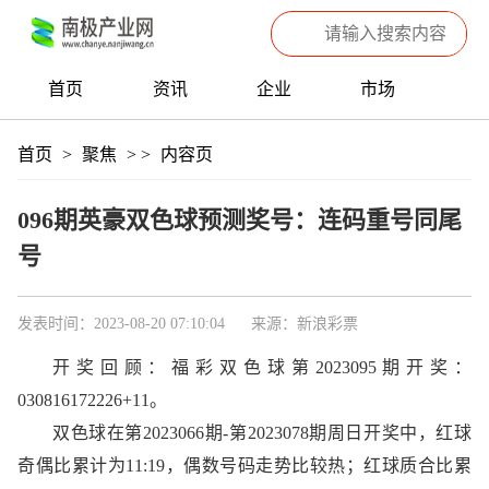
首页
资讯
企业
市场
热点
信息
产品
聚焦
首页
>
聚焦
>
>
内容页
数据
专题
滚动
096期英豪双色球预测奖号：连码重号同尾
号
发表时间：2023-08-20 07:10:04
来源：新浪彩票
开奖回顾：福彩双色球第2023095期开奖：
030816172226+11。
双色球在第2023066期-第2023078期周日开奖中，红球
奇偶比累计为11:19，偶数号码走势比较热；红球质合比累