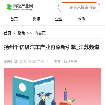
首页
资讯
企业
市场
热点
信息
产品
聚焦
首页
>
聚焦
>
>
内容页
数据
专题
滚动
扬州千亿级汽车产业再添新引擎_江苏频道
发表时间：2023-08-30 07:30:10
来源：新华日报