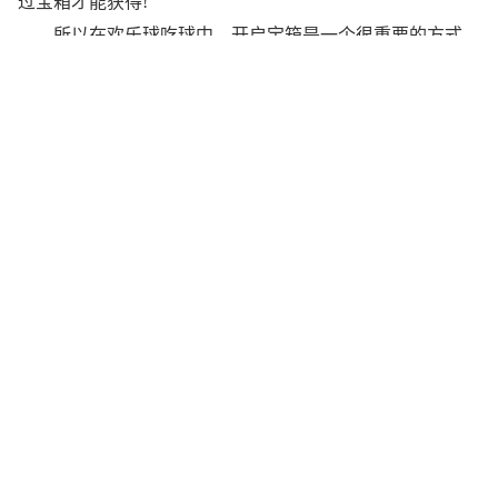
过宝箱才能获得!
所以在欢乐球吃球中，开启宝箱是一个很重要的方式，
就好比球球大作战中的奇妙宝箱可以开出圣衣材料一样，欢
乐球吃球同样也是需要开宝箱哦，
比如能量块，很多精灵都需要能量块，然后我们点击看
看，能量块也是需要通过合成才能获得，材料需要精灵之魂
和源矿石，而精灵之魂和源矿石同样需要开启宝箱才能获得
因此小伙伴们想要刷精灵进化的材料，就要多开宝箱
哦。
x
广告
最近更新