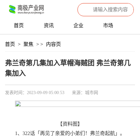
首页
资讯
企业
市场
热点
信息
产品
聚焦
首页
>
聚焦
>
>
内容页
数据
专题
滚动
弗兰奇第几集加入草帽海贼团 弗兰奇第几
集加入
发表时间：2023-09-09 05:00:53
来源：城市网
【资料图】
1、322话「再见了亲爱的小弟们！弗兰奇起航」。