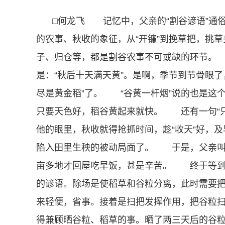
□何龙飞 记忆中，父亲的“割谷谚语”通
的农事、秋收的象征，从“开镰”到挽草把，挑
子、归仓等，都是割谷农事不可或缺的环节。
是：“秋后十天满天黄”。是啊，季节到节骨眼
尽是黄金稻”了。 “谷黄一杆烟”说的也是这
只要天色好，稻谷黄起来就快。 还有一句“只
他的眼里，秋收就得抢抓时间，趁“收天”好，及
陷入田里生秧的被动局面了。 于是，父亲叫
亩多地才回屋吃早饭，甚是辛苦。 终于等到除
的谚语。除场是使稻草和谷粒分离，此时需要
来轻便，省事。接着是扫把发挥作用，把谷粒扫
得兼顾晒谷粒、稻草的事。晒了两三天后的谷