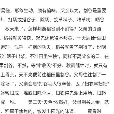
俗易懂，形象生动，颇有韵味。父亲以为，割谷是重要
草头、打场或搭谷子、除场、挽草料子、堆草树、晒谷
 秋天来了，怎样判断稻谷割不割得？父亲的谚语
了，稻谷就黄得快，起先还觉得不够黄，十天后便“满田
个道理。似乎一杆烟的功夫，稻谷就黄了割得了，说明
准磙子出浆，不准田里生秧”，同样不离父亲的口。在
早割谷，不然，等到“收天”不好、秋雨缠绵时，就只有
上母亲，天不亮便前往稻田里割谷。父母往往割了一
场了，父亲会念“打谷坝人很辛苦，丢了扫衣拿扫把”
把谷粒扫成一堆或扫除草屑，扫衣得先派上用场，扫起
成一堆。 第二天“天色”依然好，父母割谷之余，就
粒、稻草干焦焦的，散发出阳光的味道。 黄昏时