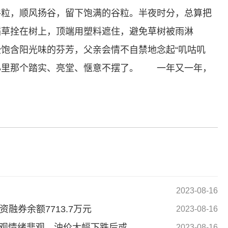
谷粒，顺风扬谷，留下饱满的谷粒。半夜时分，总算把
稻草拴在树上，顶端用塑料遮住，避免草树被雨淋
饱含阳光味的芬芳，父亲会情不自禁地念起“叽咕叽
，心里那个踏实、亮堂、惬意不摆了。 一年又一年，
标签：
2023-08-16
资融券余额7713.7万元
2023-08-16
长安期货8月16日原油早评：需求难以验证宏观情绪悲观，油价大幅下跌后或维持震荡整理
2023-08-16