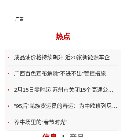
广告
热点
成品油价格持续飙升 近20家新能源车企上调售价
广西百色宣布解除“不进不出”管控措施
2月15日零时起 苏州市关闭15个高速公路入口
“95后”羌族货运员的春运：为中欧班列尽一份力
养牛场里的“春节时光”