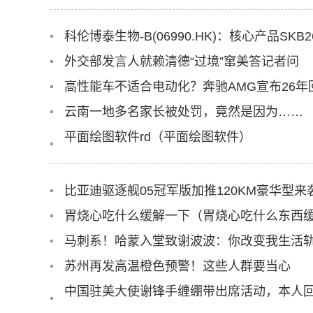
外交部发言人就赖清德“过境”窜美答记者问
高性能车不适合电动化？奔驰AMG宣布26年
云南一地多名家长被处罚，竟然是因为……
平面绘图软件rd（平面绘图软件）
比亚迪驱逐舰05冠军版加推120KM豪华型
胃烧心吃什么缓解一下（胃烧心吃什么东西
马刺系！哈蒙入堂致谢波波：你改变我生活轨
苏州再发高温橙色预警！这些人群要当心