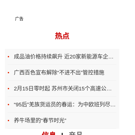
广告
热点
成品油价格持续飙升 近20家新能源车企上调售价
广西百色宣布解除“不进不出”管控措施
2月15日零时起 苏州市关闭15个高速公路入口
“95后”羌族货运员的春运：为中欧班列尽一份力
养牛场里的“春节时光”