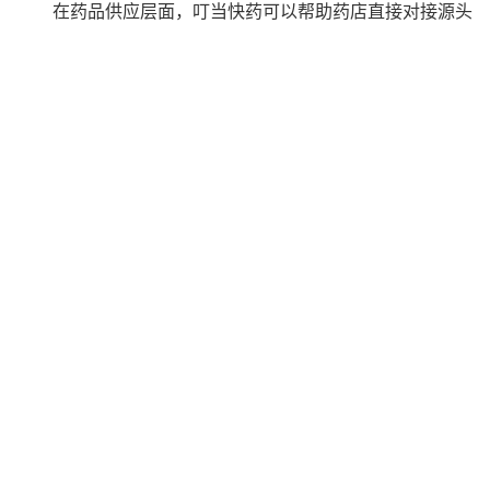
在药品供应层面，叮当快药可以帮助药店直接对接源头
工厂供给，减少中间商环节，并通过开放共享叮当自营药品
供应链平台“药交汇”，确保药品供应的稳定性和可靠性。据
了解，基于叮当健康与数千家医药企业合力打造的“FSC”药
企联盟，叮当药交汇供应链可覆盖各类用药需求。
叮当快药在数字基建层面，采用双系统支持药店终端的
经营。首先，在商品管理方面，叮当快药提供POP系统支
持，实现商品数据的实时管理。其次，在会员管理方面，叮
当快药提供SaaS系统支持，利用数字技术提升门店对“消费
者”这一核心角色的服务能力。
在服务层面，业内药师、医师资源持续紧缺，为终端药
店，尤其是单体终端药店的服务质量与效率带来一定挑战。
为此，叮当快药向联盟药店提供叮当快医问诊平台和互联网
医院平台，以叮当平台7*24小时在线的专业医生药师资源，
支持于更多门店的服务质量和效率提升。