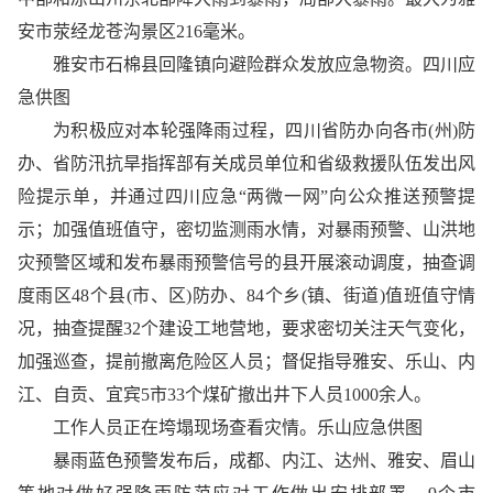
安市荥经龙苍沟景区216毫米。
雅安市石棉县回隆镇向避险群众发放应急物资。四川应
急供图
为积极应对本轮强降雨过程，四川省防办向各市(州)防
办、省防汛抗旱指挥部有关成员单位和省级救援队伍发出风
险提示单，并通过四川应急“两微一网”向公众推送预警提
示；加强值班值守，密切监测雨水情，对暴雨预警、山洪地
灾预警区域和发布暴雨预警信号的县开展滚动调度，抽查调
度雨区48个县(市、区)防办、84个乡(镇、街道)值班值守情
况，抽查提醒32个建设工地营地，要求密切关注天气变化，
加强巡查，提前撤离危险区人员；督促指导雅安、乐山、内
江、自贡、宜宾5市33个煤矿撤出井下人员1000余人。
工作人员正在垮塌现场查看灾情。乐山应急供图
暴雨蓝色预警发布后，成都、内江、达州、雅安、眉山