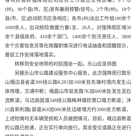
等地对做好强降雨防范应对工作做出安排部署。9个市
(州)、90个县(市、区)发布暴雨预警(信号)，2个市(州)、18个
县(市、区)启动防汛应急响应；各市(州)派出工作组180余个
1000余人，出动抢险救援力量1支、20人，对强降雨区域30
余个县级政府、410余个部门、1400余个防汛责任人、3800
余个灾害信息员等在岗履职情况进行电话抽查和提醒提示，
督促工作安排落地落实。
转移到安全地带的村民围坐一起。乐山应急供图
另据乐山市公路建设服务中心报告，此次强降雨已致乐
山峨边县省道309线公路K283加100米处先锋村境内发生山
体垮塌，交通中断；峨眉山市双龙路7K加600米处发生泥石
流断道；马边县国道348线公路梅林镇挖黑口塌方断道；沐
川县新利路(县道)K8加000米处边坡塌方约2000余方断道，
上述险情均无车辆受损和人员被困情况，目前，峨边县断道
的公路已抢通，正在实行单向放行。其余受灾道路正在进行