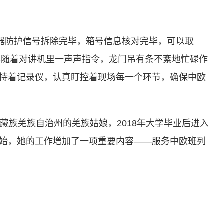
轨器防护信号拆除完毕，箱号信息核对完毕，可以取
，伴随着对讲机里一声声指令，龙门吊有条不紊地忙碌作
一手持着记录仪，认真盯控着现场每一个环节，确保中欧
族羌族自治州的羌族姑娘，2018年大学毕业后进入
月开始，她的工作增加了一项重要内容——服务中欧班列
标签：