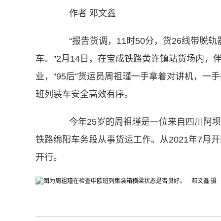
作者 邓文鑫
“报告货调，11时50分，货26线带脱
车。”2月14日，在宝成铁路黄许镇站货场内
业，“95后”货运员周祖瑾一手拿着对讲机，
班列装车安全高效有序。
今年25岁的周祖瑾是一位来自四川阿坝藏
铁路绵阳车务段从事货运工作。从2021年7
开行。