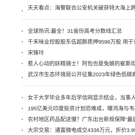
天天看点：海警联合公安机关破获特大海上跨
全球热讯:最全！31省份高考分数线汇总
千禾味业控股股东伍超群质押9596万股 用
宋锋玲
惹人心动的妖精骑士！阿包也是兔娘的崔斯坦c
武汉市生态环境局公开征集2023年绿色低碳
女子大学毕业多年后学信网显示结业，当事人
农村地区药品配送慢？广东出台新规保障“最
大宗交易：通富微电成交4336万元，折价3.99