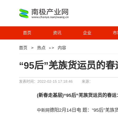
首页
资讯
企业
市
首页
>
热点
>
内容
>
“95后”羌族货运员的
发表时间：2022-02-15 17:18:46
来源：
(新春走基层)“95后”羌族货运员的春
德阳2月14日电 题：“95后”
中新网