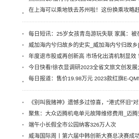
在上海可以乘地铁去苏州啦！这份换乘攻略赶
每日短讯：25岁女孩青岛游玩失联 家属：被
威加海内兮归故乡的史实_威加海内兮归故乡
年度退市股或再创新高 市场化出清机制显效
今日快看!徐衣显调研2023全省文旅文创发
每日报道：售价19.98万元 2023款红旗E-QM5
《别叫我赌神》遗憾多过惊喜，“港式怀旧”
聚焦：大众迈腾机电单元故障维修费用_迈腾
端午小长假全市公园纳客326万人次
威海国际周丨第六届中韩创新大赛总决赛成