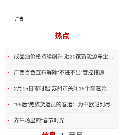
广告
热点
成品油价格持续飙升 近20家新能源车企上调售价
广西百色宣布解除“不进不出”管控措施
2月15日零时起 苏州市关闭15个高速公路入口
“95后”羌族货运员的春运：为中欧班列尽一份力
养牛场里的“春节时光”