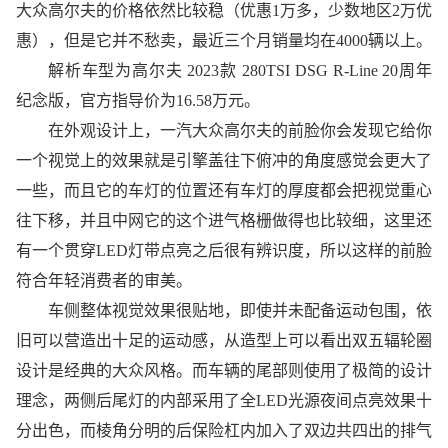
大众高尔夫的价格依然比较稳（优惠1万多，少数地区2万优
惠），但是它并不愁卖，最近三个月销量均在4000辆以上。
解析车型为高尔夫 2023款 280TSI DSG R-Line 20周年
纪念版，官方指导价为16.58万元。
在外观设计上，一汽大众高尔夫的前脸你会发现它给你
一个视觉上的效果就是引擎盖往下俯冲的角度感觉会更大了
一些，而且它的车灯的位置还有车灯的厚度都会把视觉重心
往下移，并且中网它的这个进气格栅做得也比较细，这里还
有一个贯穿LED灯带点亮之后很有辨识度，所以这样的前脸
符合年轻消费者的审美。
车侧整体视觉效果很贴地，即使并未配备运动包围，依
旧可以营造出十足的运动感，从造型上可以看出双五辐轮圈
设计是经典的大众风格。而车辆的尾部则使用了极简的设计
理念，两侧后尾灯的内部采用了全LED光源夜间点亮效果十
分出色，而棱角分明的后保险杠内加入了双边共四出的排气