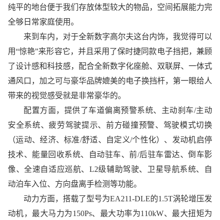
纯平的地台便于我们存放体型较大的物品，空间拓展能力完
全够日常家庭使用。
来到车内，对于全新数字高尔夫这台内饰，我觉得可以
用“惊艳”来形容它，并且采用了保时捷同款电子挡把，兼顾
了设计感和科技感，配合全新数字化座舱、双联屏、一体式
通风口，加之可与豪华品牌媲美的电子换挡杆，第一眼给人
带来的视觉感受就是非常豪华的。
配置方面，提供了车道偏离预警系统、主动刹车/主动
安全系统、疲劳驾驶提示、前方碰撞预警、驾驶模式切换
（运动、经济、标准/舒适、自定义/个性化）、发动机启停
技术、能量回收系统、自动驻车、前/后驻车雷达、倒车影
像、全速自适应巡航、L2级辅助驾驶、卫星导航系统、自
动泊车入位、方向盘离手检测等功能。
动力方面，搭载了型号为EA211-DLE的1.5T涡轮增压发
动机，最大马力为150Ps、最大功率为110kW、最大扭矩为