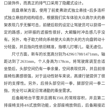
口装饰件，而真正的排气口采用了隐藏式设计。
底盘悬架方面，使用了前麦弗逊式独立悬挂+后多连杆
式独立悬挂的结构组合，根据我们实车体验大众高尔夫的悬
架表现几乎无懈可击，前硬后软的设定让驾驶员可以获得一
定的路感，对碎振的滤振性很好，大颠簸时冲击感几乎没
有。另外，电子助力转向系统使大众高尔夫的方向盘转动十
分轻盈，并且指向性依旧精准，指哪儿打哪儿，毫无虚位。
尺寸方面，新车的长宽高分别为4296/1788/1471mm，轴
距达到了2631mm，个人身高为178cm，将驾驶席调至合适
坐垫后，头部空间仍有一拳余量，空间表现优异，并且前排
座椅包裹感很强，对于运动性轿车来说，高速行驶提供了很
好的支撑性。另外，后排头部空间一拳，腿部空间一拳二
指，完全可以满足日常通勤的乘坐需求。
后备厢地台平整并且拥有350L的常规容积，并且第二
排座椅支持4/6式放倒功能，全部座椅放倒后，后备厢接近