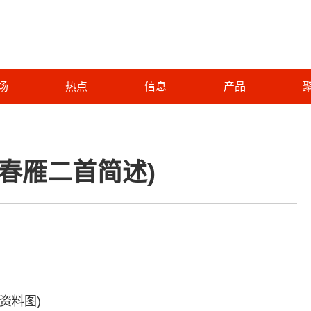
场
热点
信息
产品
春雁二首简述)
(资料图)