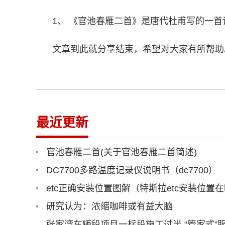
1、 《官池春雁二首》是唐代杜甫写的一首
文章到此就分享结束，希望对大家有所帮助
最近更新
官池春雁二首(关于官池春雁二首简述)
DC7700多路温度记录仪说明书（dc7700）
etc正确安装位置图解（特斯拉etc安装位置
研究认为：浓缩咖啡或有益大脑
张家湾车辆段项目一标段施工过半 “管家式”