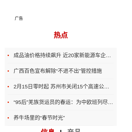
广告
热点
成品油价格持续飙升 近20家新能源车企上调售价
广西百色宣布解除“不进不出”管控措施
2月15日零时起 苏州市关闭15个高速公路入口
“95后”羌族货运员的春运：为中欧班列尽一份力
养牛场里的“春节时光”