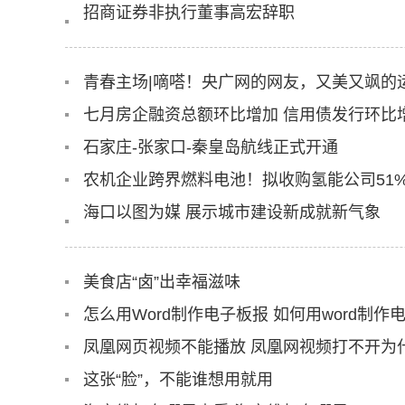
招商证券非执行董事高宏辞职
青春主场|嘀嗒！央广网的网友，又美又飒的运
七月房企融资总额环比增加 信用债发行环比增长
石家庄-张家口-秦皇岛航线正式开通
农机企业跨界燃料电池！拟收购氢能公司51
海口以图为媒 展示城市建设新成就新气象
美食店“卤”出幸福滋味
怎么用Word制作电子板报 如何用word制作
凤凰网页视频不能播放 凤凰网视频打不开为
这张“脸”，不能谁想用就用