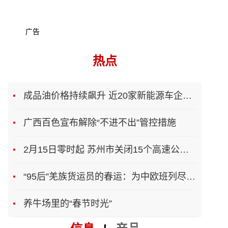
广告
热点
成品油价格持续飙升 近20家新能源车企上调售价
广西百色宣布解除“不进不出”管控措施
2月15日零时起 苏州市关闭15个高速公路入口
“95后”羌族货运员的春运：为中欧班列尽一份力
养牛场里的“春节时光”