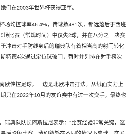
她们在2003年世界杯获得亚军。
场均控球率46.4%，传球数481次，都远落后于西班
5场比赛（常规时间）中仅失2球，并在八分之一决赛
善于冲击对手防线身后的瑞典队有着相当高的射门转化
斯特德4次通过定位球破门，暂时并列排在射手榜次
南欧传控足球，一边是北欧冲击打法。从纸面实力上
只在2022年10月的友谊赛中有过一次交手，最终也
。瑞典队队长阿斯拉尼表示：“比赛经验非常关键，这
赛最后阶段比赛。我们能够在不同的情况下赢球，这展